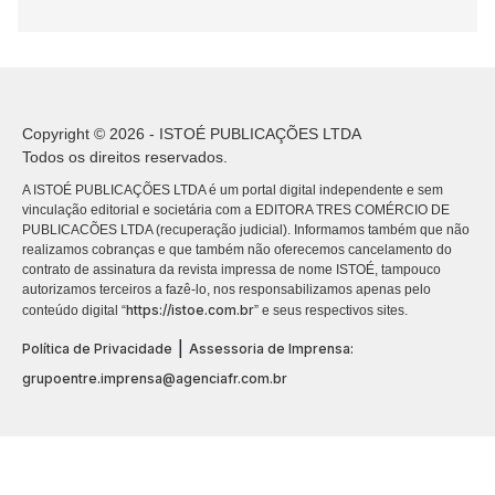
Copyright © 2026 - ISTOÉ PUBLICAÇÕES LTDA
Todos os direitos reservados.
A ISTOÉ PUBLICAÇÕES LTDA é um portal digital independente e sem
vinculação editorial e societária com a EDITORA TRES COMÉRCIO DE
PUBLICACÕES LTDA (recuperação judicial). Informamos também que não
realizamos cobranças e que também não oferecemos cancelamento do
contrato de assinatura da revista impressa de nome ISTOÉ, tampouco
autorizamos terceiros a fazê-lo, nos responsabilizamos apenas pelo
https://istoe.com.br
conteúdo digital “
” e seus respectivos sites.
|
Política de Privacidade
Assessoria de Imprensa:
grupoentre.imprensa@agenciafr.com.br