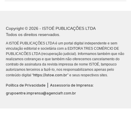
Copyright © 2026 - ISTOÉ PUBLICAÇÕES LTDA
Todos os direitos reservados.
A ISTOÉ PUBLICAÇÕES LTDA é um portal digital independente e sem
vinculação editorial e societária com a EDITORA TRES COMÉRCIO DE
PUBLICACÕES LTDA (recuperação judicial). Informamos também que não
realizamos cobranças e que também não oferecemos cancelamento do
contrato de assinatura da revista impressa de nome ISTOÉ, tampouco
autorizamos terceiros a fazê-lo, nos responsabilizamos apenas pelo
https://istoe.com.br
conteúdo digital “
” e seus respectivos sites.
|
Política de Privacidade
Assessoria de Imprensa:
grupoentre.imprensa@agenciafr.com.br