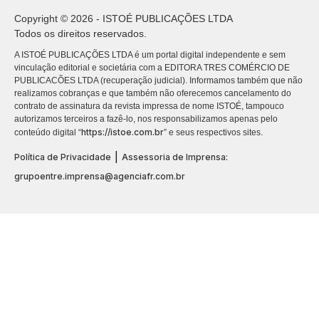
Copyright © 2026 - ISTOÉ PUBLICAÇÕES LTDA
Todos os direitos reservados.
A ISTOÉ PUBLICAÇÕES LTDA é um portal digital independente e sem
vinculação editorial e societária com a EDITORA TRES COMÉRCIO DE
PUBLICACÕES LTDA (recuperação judicial). Informamos também que não
realizamos cobranças e que também não oferecemos cancelamento do
contrato de assinatura da revista impressa de nome ISTOÉ, tampouco
autorizamos terceiros a fazê-lo, nos responsabilizamos apenas pelo
https://istoe.com.br
conteúdo digital “
” e seus respectivos sites.
|
Política de Privacidade
Assessoria de Imprensa:
grupoentre.imprensa@agenciafr.com.br