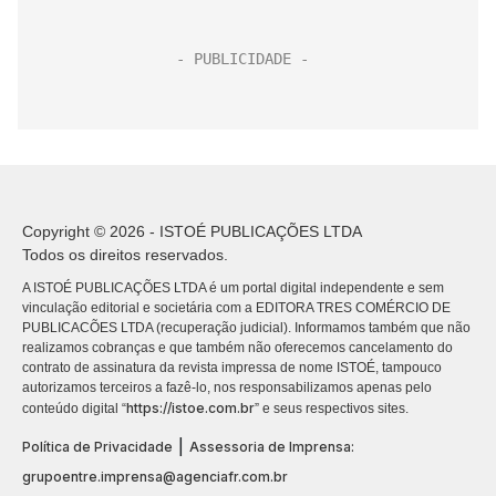
Copyright © 2026 - ISTOÉ PUBLICAÇÕES LTDA
Todos os direitos reservados.
A ISTOÉ PUBLICAÇÕES LTDA é um portal digital independente e sem
vinculação editorial e societária com a EDITORA TRES COMÉRCIO DE
PUBLICACÕES LTDA (recuperação judicial). Informamos também que não
realizamos cobranças e que também não oferecemos cancelamento do
contrato de assinatura da revista impressa de nome ISTOÉ, tampouco
autorizamos terceiros a fazê-lo, nos responsabilizamos apenas pelo
https://istoe.com.br
conteúdo digital “
” e seus respectivos sites.
|
Política de Privacidade
Assessoria de Imprensa:
grupoentre.imprensa@agenciafr.com.br