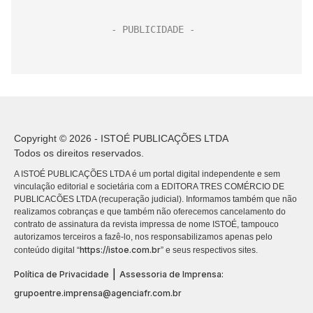
Copyright © 2026 - ISTOÉ PUBLICAÇÕES LTDA
Todos os direitos reservados.
A ISTOÉ PUBLICAÇÕES LTDA é um portal digital independente e sem
vinculação editorial e societária com a EDITORA TRES COMÉRCIO DE
PUBLICACÕES LTDA (recuperação judicial). Informamos também que não
realizamos cobranças e que também não oferecemos cancelamento do
contrato de assinatura da revista impressa de nome ISTOÉ, tampouco
autorizamos terceiros a fazê-lo, nos responsabilizamos apenas pelo
https://istoe.com.br
conteúdo digital “
” e seus respectivos sites.
|
Política de Privacidade
Assessoria de Imprensa:
grupoentre.imprensa@agenciafr.com.br