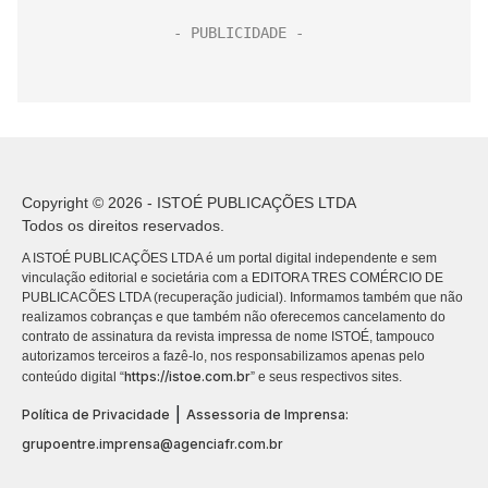
Copyright © 2026 - ISTOÉ PUBLICAÇÕES LTDA
Todos os direitos reservados.
A ISTOÉ PUBLICAÇÕES LTDA é um portal digital independente e sem
vinculação editorial e societária com a EDITORA TRES COMÉRCIO DE
PUBLICACÕES LTDA (recuperação judicial). Informamos também que não
realizamos cobranças e que também não oferecemos cancelamento do
contrato de assinatura da revista impressa de nome ISTOÉ, tampouco
autorizamos terceiros a fazê-lo, nos responsabilizamos apenas pelo
https://istoe.com.br
conteúdo digital “
” e seus respectivos sites.
|
Política de Privacidade
Assessoria de Imprensa:
grupoentre.imprensa@agenciafr.com.br