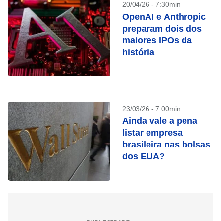
20/04/26 - 7:30min
OpenAI e Anthropic
preparam dois dos
maiores IPOs da
história
23/03/26 - 7:00min
Ainda vale a pena
listar empresa
brasileira nas bolsas
dos EUA?