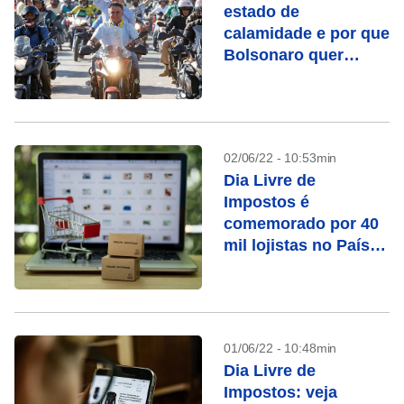
estado de
calamidade e por que
Bolsonaro quer
decretá-lo
02/06/22 - 10:53min
Dia Livre de
Impostos é
comemorado por 40
mil lojistas no País;
veja descontos
01/06/22 - 10:48min
Dia Livre de
Impostos: veja