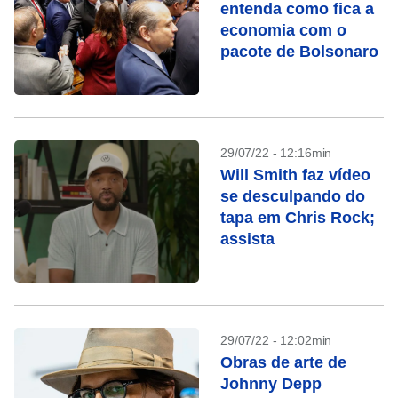
entenda como fica a
economia com o
pacote de Bolsonaro
29/07/22 - 12:16min
Will Smith faz vídeo
se desculpando do
tapa em Chris Rock;
assista
29/07/22 - 12:02min
Obras de arte de
Johnny Depp