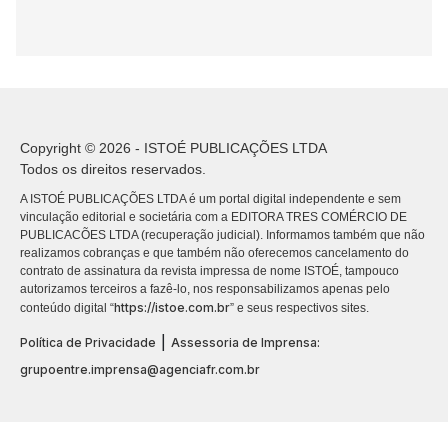
Copyright © 2026 - ISTOÉ PUBLICAÇÕES LTDA
Todos os direitos reservados.
A ISTOÉ PUBLICAÇÕES LTDA é um portal digital independente e sem
vinculação editorial e societária com a EDITORA TRES COMÉRCIO DE
PUBLICACÕES LTDA (recuperação judicial). Informamos também que não
realizamos cobranças e que também não oferecemos cancelamento do
contrato de assinatura da revista impressa de nome ISTOÉ, tampouco
autorizamos terceiros a fazê-lo, nos responsabilizamos apenas pelo
https://istoe.com.br
conteúdo digital “
” e seus respectivos sites.
|
Política de Privacidade
Assessoria de Imprensa:
grupoentre.imprensa@agenciafr.com.br