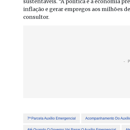
sustentáveis. “A política e a economia pre
inflação e gerar empregos aos milhões de 
consultor.
7ª Parcela Auxílio Emergencial
Acompanhamento Do Auxíli
Até Quando O Governo Vai Pagar O Auxílio Emergencial
At