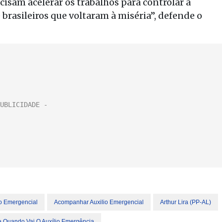
cisam acelerar os trabalhos para controlar a
brasileiros que voltaram à miséria”, defende o
o Emergencial
Acompanhar Auxilio Emergencial
Arthur Lira (PP-AL)
e Quando Vai O Auxílio Emergência