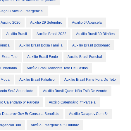
Pago O Auxilio Emergencial
Auxílio 2020
Auxílio 29 Setembro
Auxílio 6ª Aparcela
Auxilio Brasil
Auxílio Brasil 2022
Auxílio Brasil 30 Bilhões
nômica
Auxílio Brasil Bolsa Família
Auxílio Brasil Bolsonaro
l Extra-Teto
Auxílio Brasil Fonte
Auxílio Brasil Funchal
a Cidadania
Auxílio Brasil Manobra Teto De Gastos
e Muda
Auxílio Brasil Paliativo
Auxílio Brasil Parte Fora Do Teto
uando Será Anunciado
Auxílio Brasil Quem Não Está De Acordo
lio Calendário 6ª Parcela
Auxílio Calendário 7ª Parcela
io Dataprev Gov Br Consulta Beneficio
Auxílio Dataprev.com.br
ergencial 300
Auxílio Emergencial 5 Outubro