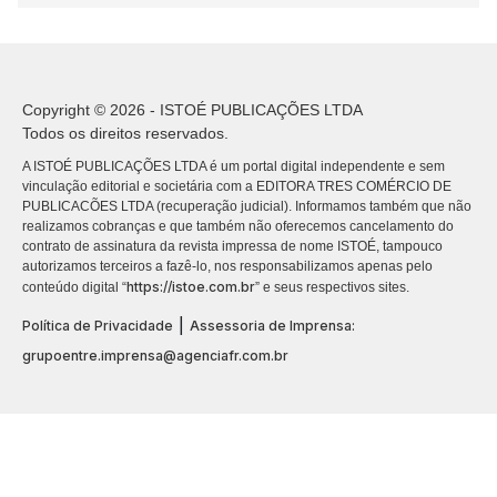
Copyright © 2026 - ISTOÉ PUBLICAÇÕES LTDA
Todos os direitos reservados.
A ISTOÉ PUBLICAÇÕES LTDA é um portal digital independente e sem
vinculação editorial e societária com a EDITORA TRES COMÉRCIO DE
PUBLICACÕES LTDA (recuperação judicial). Informamos também que não
realizamos cobranças e que também não oferecemos cancelamento do
contrato de assinatura da revista impressa de nome ISTOÉ, tampouco
autorizamos terceiros a fazê-lo, nos responsabilizamos apenas pelo
https://istoe.com.br
conteúdo digital “
” e seus respectivos sites.
|
Política de Privacidade
Assessoria de Imprensa:
grupoentre.imprensa@agenciafr.com.br