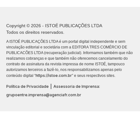
Copyright © 2026 - ISTOÉ PUBLICAÇÕES LTDA
Todos os direitos reservados.
A ISTOÉ PUBLICAÇÕES LTDA é um portal digital independente e sem
vinculação editorial e societária com a EDITORA TRES COMÉRCIO DE
PUBLICACÕES LTDA (recuperação judicial). Informamos também que não
realizamos cobranças e que também não oferecemos cancelamento do
contrato de assinatura da revista impressa de nome ISTOÉ, tampouco
autorizamos terceiros a fazê-lo, nos responsabilizamos apenas pelo
https://istoe.com.br
conteúdo digital “
” e seus respectivos sites.
|
Política de Privacidade
Assessoria de Imprensa:
grupoentre.imprensa@agenciafr.com.br