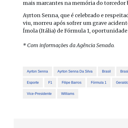
mais marcantes na memória do torcedor bra
Ayrton Senna, que é celebrado e respeita
viu, morreu após sofrer um grave aciden
Ímola (Itália) de Fórmula 1, oportunidade
* Com informações da Agência Senado.
Ayrton Senna
Ayrton Senna Da Silva
Brasil
Brasi
Esporte
F1
Filipe Barros
Fórmula 1
Geraldo
Vice-Presidente
Williams