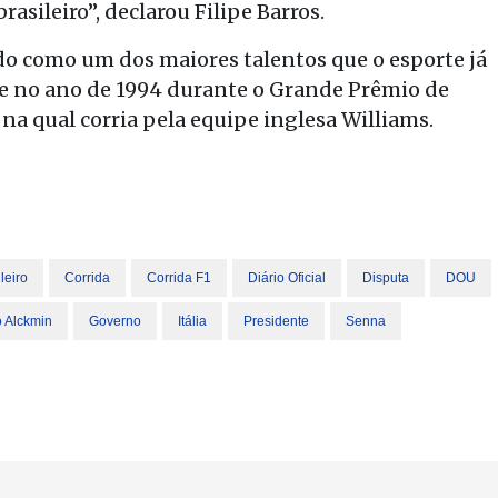
sileiro”, declarou Filipe Barros.
do como um dos maiores talentos que o esporte já
te no ano de 1994 durante o Grande Prêmio de
 na qual corria pela equipe inglesa Williams.
leiro
Corrida
Corrida F1
Diário Oficial
Disputa
DOU
 Alckmin
Governo
Itália
Presidente
Senna