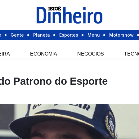
e
Gente
Planeta
Esportes
Menu
Motorshow
EIRA
ECONOMIA
NEGÓCIOS
TECN
do Patrono do Esporte