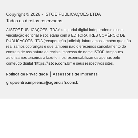
Copyright © 2026 - ISTOÉ PUBLICAÇÕES LTDA
Todos os direitos reservados.
A ISTOÉ PUBLICAÇÕES LTDA é um portal digital independente e sem
vinculação editorial e societária com a EDITORA TRES COMÉRCIO DE
PUBLICACÕES LTDA (recuperação judicial). Informamos também que não
realizamos cobranças e que também não oferecemos cancelamento do
contrato de assinatura da revista impressa de nome ISTOÉ, tampouco
autorizamos terceiros a fazê-lo, nos responsabilizamos apenas pelo
https://istoe.com.br
conteúdo digital “
” e seus respectivos sites.
|
Política de Privacidade
Assessoria de Imprensa:
grupoentre.imprensa@agenciafr.com.br