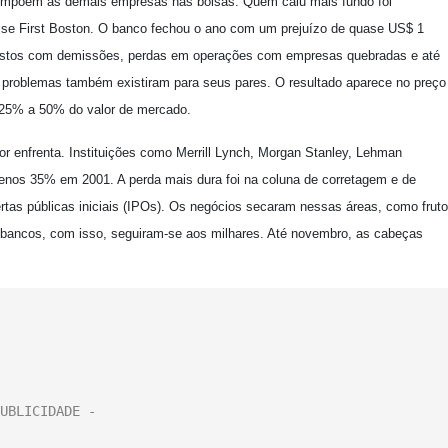
e impõem às demais empresas nas bolsas. Quem caiu mais fundo foi
uisse First Boston. O banco fechou o ano com um prejuízo de quase US$ 1
 custos com demissões, perdas em operações com empresas quebradas e até
us problemas também existiram para seus pares. O resultado aparece no preço
 25% a 50% do valor de mercado.
r enfrenta. Instituições como Merrill Lynch, Morgan Stanley, Lehman
enos 35% em 2001. A perda mais dura foi na coluna de corretagem e de
rtas públicas iniciais (IPOs). Os negócios secaram nessas áreas, como fruto
 bancos, com isso, seguiram-se aos milhares. Até novembro, as cabeças