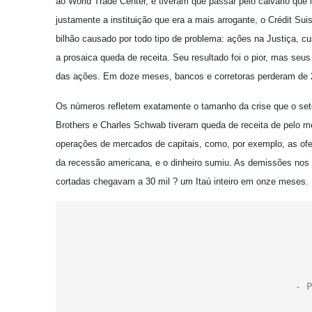
ao World Trade Center, e tiveram que passar pelo calvário qu
justamente a instituição que era a mais arrogante, o Crédit S
bilhão causado por todo tipo de problema: ações na Justiça,
a prosaica queda de receita. Seu resultado foi o pior, mas se
das ações. Em doze meses, bancos e corretoras perderam de
Os números refletem exatamente o tamanho da crise que o seto
Brothers e Charles Schwab tiveram queda de receita de pelo m
operações de mercados de capitais, como, por exemplo, as ofe
da recessão americana, e o dinheiro sumiu. As demissões nos
cortadas chegavam a 30 mil ? um Itaú inteiro em onze meses.