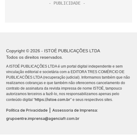
Copyright © 2026 - ISTOÉ PUBLICAÇÕES LTDA
Todos os direitos reservados.
A ISTOÉ PUBLICAÇÕES LTDA é um portal digital independente e sem
vinculação editorial e societária com a EDITORA TRES COMÉRCIO DE
PUBLICACÕES LTDA (recuperação judicial). Informamos também que não
realizamos cobranças e que também não oferecemos cancelamento do
contrato de assinatura da revista impressa de nome ISTOÉ, tampouco
autorizamos terceiros a fazê-lo, nos responsabilizamos apenas pelo
https://istoe.com.br
conteúdo digital “
” e seus respectivos sites.
|
Política de Privacidade
Assessoria de Imprensa:
grupoentre.imprensa@agenciafr.com.br