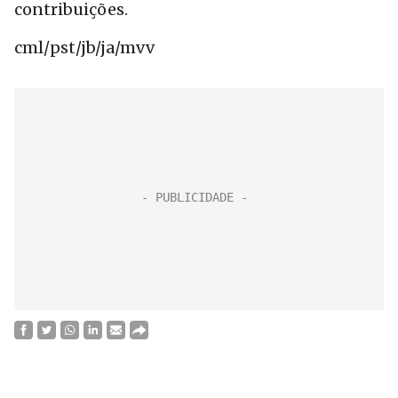
contribuições.
cml/pst/jb/ja/mvv