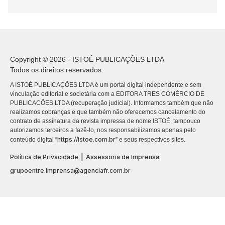
Copyright © 2026 - ISTOÉ PUBLICAÇÕES LTDA
Todos os direitos reservados.
A ISTOÉ PUBLICAÇÕES LTDA é um portal digital independente e sem
vinculação editorial e societária com a EDITORA TRES COMÉRCIO DE
PUBLICACÕES LTDA (recuperação judicial). Informamos também que não
realizamos cobranças e que também não oferecemos cancelamento do
contrato de assinatura da revista impressa de nome ISTOÉ, tampouco
autorizamos terceiros a fazê-lo, nos responsabilizamos apenas pelo
https://istoe.com.br
conteúdo digital “
” e seus respectivos sites.
|
Política de Privacidade
Assessoria de Imprensa:
grupoentre.imprensa@agenciafr.com.br