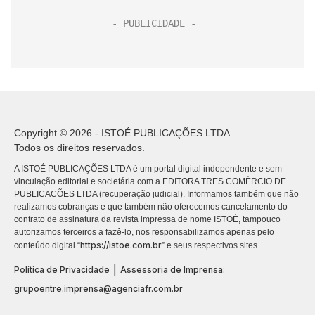
Copyright © 2026 - ISTOÉ PUBLICAÇÕES LTDA
Todos os direitos reservados.
A ISTOÉ PUBLICAÇÕES LTDA é um portal digital independente e sem
vinculação editorial e societária com a EDITORA TRES COMÉRCIO DE
PUBLICACÕES LTDA (recuperação judicial). Informamos também que não
realizamos cobranças e que também não oferecemos cancelamento do
contrato de assinatura da revista impressa de nome ISTOÉ, tampouco
autorizamos terceiros a fazê-lo, nos responsabilizamos apenas pelo
https://istoe.com.br
conteúdo digital “
” e seus respectivos sites.
|
Política de Privacidade
Assessoria de Imprensa:
grupoentre.imprensa@agenciafr.com.br