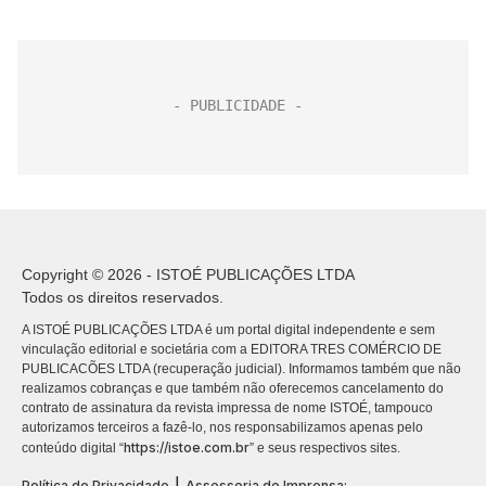
Copyright © 2026 - ISTOÉ PUBLICAÇÕES LTDA
Todos os direitos reservados.
A ISTOÉ PUBLICAÇÕES LTDA é um portal digital independente e sem
vinculação editorial e societária com a EDITORA TRES COMÉRCIO DE
PUBLICACÕES LTDA (recuperação judicial). Informamos também que não
realizamos cobranças e que também não oferecemos cancelamento do
contrato de assinatura da revista impressa de nome ISTOÉ, tampouco
autorizamos terceiros a fazê-lo, nos responsabilizamos apenas pelo
https://istoe.com.br
conteúdo digital “
” e seus respectivos sites.
|
Política de Privacidade
Assessoria de Imprensa: