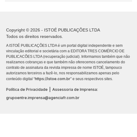
Copyright © 2026 - ISTOÉ PUBLICAÇÕES LTDA
Todos os direitos reservados.
A ISTOÉ PUBLICAÇÕES LTDA é um portal digital independente e sem
vinculação editorial e societária com a EDITORA TRES COMÉRCIO DE
PUBLICACÕES LTDA (recuperação judicial). Informamos também que não
realizamos cobranças e que também não oferecemos cancelamento do
contrato de assinatura da revista impressa de nome ISTOÉ, tampouco
autorizamos terceiros a fazê-lo, nos responsabilizamos apenas pelo
https://istoe.com.br
conteúdo digital “
” e seus respectivos sites.
|
Política de Privacidade
Assessoria de Imprensa:
grupoentre.imprensa@agenciafr.com.br