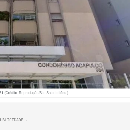
51 (Crédito: Reprodução/Site Sato Leilões )