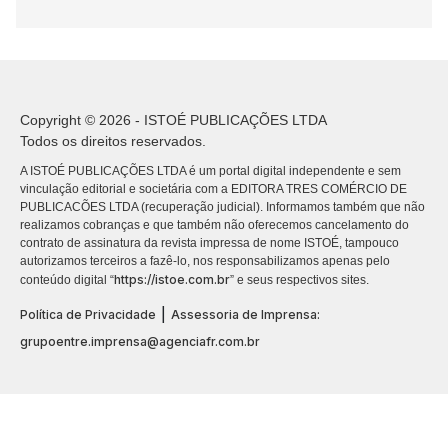
Copyright © 2026 - ISTOÉ PUBLICAÇÕES LTDA
Todos os direitos reservados.
A ISTOÉ PUBLICAÇÕES LTDA é um portal digital independente e sem
vinculação editorial e societária com a EDITORA TRES COMÉRCIO DE
PUBLICACÕES LTDA (recuperação judicial). Informamos também que não
realizamos cobranças e que também não oferecemos cancelamento do
contrato de assinatura da revista impressa de nome ISTOÉ, tampouco
autorizamos terceiros a fazê-lo, nos responsabilizamos apenas pelo
https://istoe.com.br
conteúdo digital “
” e seus respectivos sites.
|
Política de Privacidade
Assessoria de Imprensa:
grupoentre.imprensa@agenciafr.com.br