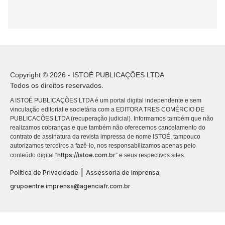
Copyright © 2026 - ISTOÉ PUBLICAÇÕES LTDA
Todos os direitos reservados.
A ISTOÉ PUBLICAÇÕES LTDA é um portal digital independente e sem
vinculação editorial e societária com a EDITORA TRES COMÉRCIO DE
PUBLICACÕES LTDA (recuperação judicial). Informamos também que não
realizamos cobranças e que também não oferecemos cancelamento do
contrato de assinatura da revista impressa de nome ISTOÉ, tampouco
autorizamos terceiros a fazê-lo, nos responsabilizamos apenas pelo
https://istoe.com.br
conteúdo digital “
” e seus respectivos sites.
|
Política de Privacidade
Assessoria de Imprensa:
grupoentre.imprensa@agenciafr.com.br