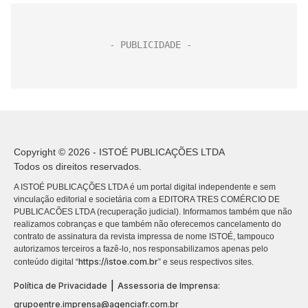
Copyright © 2026 - ISTOÉ PUBLICAÇÕES LTDA
Todos os direitos reservados.
A ISTOÉ PUBLICAÇÕES LTDA é um portal digital independente e sem
vinculação editorial e societária com a EDITORA TRES COMÉRCIO DE
PUBLICACÕES LTDA (recuperação judicial). Informamos também que não
realizamos cobranças e que também não oferecemos cancelamento do
contrato de assinatura da revista impressa de nome ISTOÉ, tampouco
autorizamos terceiros a fazê-lo, nos responsabilizamos apenas pelo
https://istoe.com.br
conteúdo digital “
” e seus respectivos sites.
|
Política de Privacidade
Assessoria de Imprensa:
grupoentre.imprensa@agenciafr.com.br