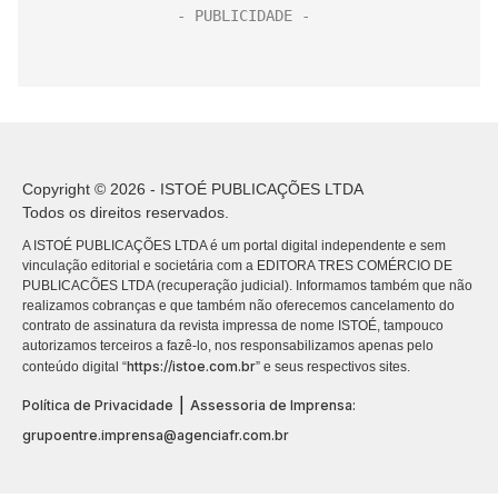
Copyright © 2026 - ISTOÉ PUBLICAÇÕES LTDA
Todos os direitos reservados.
A ISTOÉ PUBLICAÇÕES LTDA é um portal digital independente e sem
vinculação editorial e societária com a EDITORA TRES COMÉRCIO DE
PUBLICACÕES LTDA (recuperação judicial). Informamos também que não
realizamos cobranças e que também não oferecemos cancelamento do
contrato de assinatura da revista impressa de nome ISTOÉ, tampouco
autorizamos terceiros a fazê-lo, nos responsabilizamos apenas pelo
https://istoe.com.br
conteúdo digital “
” e seus respectivos sites.
|
Política de Privacidade
Assessoria de Imprensa:
grupoentre.imprensa@agenciafr.com.br