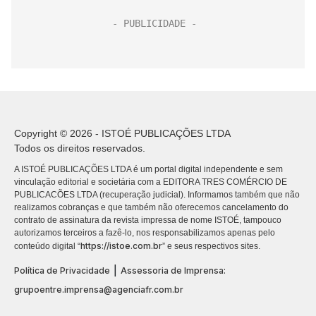
Copyright © 2026 - ISTOÉ PUBLICAÇÕES LTDA
Todos os direitos reservados.
A ISTOÉ PUBLICAÇÕES LTDA é um portal digital independente e sem
vinculação editorial e societária com a EDITORA TRES COMÉRCIO DE
PUBLICACÕES LTDA (recuperação judicial). Informamos também que não
realizamos cobranças e que também não oferecemos cancelamento do
contrato de assinatura da revista impressa de nome ISTOÉ, tampouco
autorizamos terceiros a fazê-lo, nos responsabilizamos apenas pelo
https://istoe.com.br
conteúdo digital “
” e seus respectivos sites.
|
Política de Privacidade
Assessoria de Imprensa:
grupoentre.imprensa@agenciafr.com.br