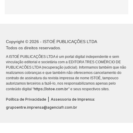
Copyright © 2026 - ISTOÉ PUBLICAÇÕES LTDA
Todos os direitos reservados.
A ISTOÉ PUBLICAÇÕES LTDA é um portal digital independente e sem
vinculação editorial e societária com a EDITORA TRES COMÉRCIO DE
PUBLICACÕES LTDA (recuperação judicial). Informamos também que não
realizamos cobranças e que também não oferecemos cancelamento do
contrato de assinatura da revista impressa de nome ISTOÉ, tampouco
autorizamos terceiros a fazê-lo, nos responsabilizamos apenas pelo
https://istoe.com.br
conteúdo digital “
” e seus respectivos sites.
|
Política de Privacidade
Assessoria de Imprensa:
grupoentre.imprensa@agenciafr.com.br