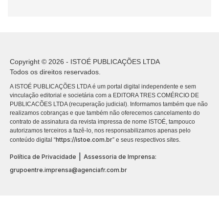
Copyright © 2026 - ISTOÉ PUBLICAÇÕES LTDA
Todos os direitos reservados.
A ISTOÉ PUBLICAÇÕES LTDA é um portal digital independente e sem
vinculação editorial e societária com a EDITORA TRES COMÉRCIO DE
PUBLICACÕES LTDA (recuperação judicial). Informamos também que não
realizamos cobranças e que também não oferecemos cancelamento do
contrato de assinatura da revista impressa de nome ISTOÉ, tampouco
autorizamos terceiros a fazê-lo, nos responsabilizamos apenas pelo
https://istoe.com.br
conteúdo digital “
” e seus respectivos sites.
|
Política de Privacidade
Assessoria de Imprensa:
grupoentre.imprensa@agenciafr.com.br