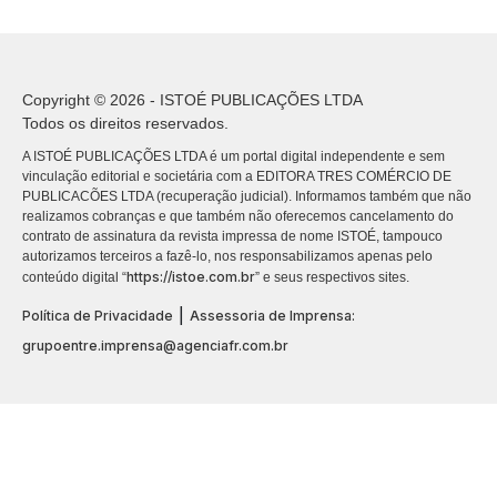
Copyright © 2026 - ISTOÉ PUBLICAÇÕES LTDA
Todos os direitos reservados.
A ISTOÉ PUBLICAÇÕES LTDA é um portal digital independente e sem
vinculação editorial e societária com a EDITORA TRES COMÉRCIO DE
PUBLICACÕES LTDA (recuperação judicial). Informamos também que não
realizamos cobranças e que também não oferecemos cancelamento do
contrato de assinatura da revista impressa de nome ISTOÉ, tampouco
autorizamos terceiros a fazê-lo, nos responsabilizamos apenas pelo
https://istoe.com.br
conteúdo digital “
” e seus respectivos sites.
|
Política de Privacidade
Assessoria de Imprensa:
grupoentre.imprensa@agenciafr.com.br