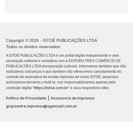
Copyright © 2026 - ISTOÉ PUBLICAÇÕES LTDA
Todos os direitos reservados.
A ISTOÉ PUBLICAÇÕES LTDA é um portal digital independente e sem
vinculação editorial e societária com a EDITORA TRES COMÉRCIO DE
PUBLICACÕES LTDA (recuperação judicial). Informamos também que não
realizamos cobranças e que também não oferecemos cancelamento do
contrato de assinatura da revista impressa de nome ISTOÉ, tampouco
autorizamos terceiros a fazê-lo, nos responsabilizamos apenas pelo
https://istoe.com.br
conteúdo digital “
” e seus respectivos sites.
|
Política de Privacidade
Assessoria de Imprensa:
grupoentre.imprensa@agenciafr.com.br