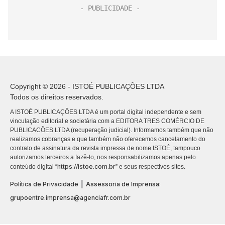
Copyright © 2026 - ISTOÉ PUBLICAÇÕES LTDA
Todos os direitos reservados.
A ISTOÉ PUBLICAÇÕES LTDA é um portal digital independente e sem
vinculação editorial e societária com a EDITORA TRES COMÉRCIO DE
PUBLICACÕES LTDA (recuperação judicial). Informamos também que não
realizamos cobranças e que também não oferecemos cancelamento do
contrato de assinatura da revista impressa de nome ISTOÉ, tampouco
autorizamos terceiros a fazê-lo, nos responsabilizamos apenas pelo
https://istoe.com.br
conteúdo digital “
” e seus respectivos sites.
|
Política de Privacidade
Assessoria de Imprensa:
grupoentre.imprensa@agenciafr.com.br