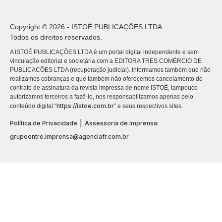
Copyright © 2026 - ISTOÉ PUBLICAÇÕES LTDA
Todos os direitos reservados.
A ISTOÉ PUBLICAÇÕES LTDA é um portal digital independente e sem
vinculação editorial e societária com a EDITORA TRES COMÉRCIO DE
PUBLICACÕES LTDA (recuperação judicial). Informamos também que não
realizamos cobranças e que também não oferecemos cancelamento do
contrato de assinatura da revista impressa de nome ISTOÉ, tampouco
autorizamos terceiros a fazê-lo, nos responsabilizamos apenas pelo
https://istoe.com.br
conteúdo digital “
” e seus respectivos sites.
|
Política de Privacidade
Assessoria de Imprensa:
grupoentre.imprensa@agenciafr.com.br