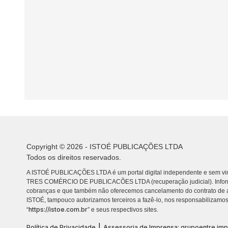
Copyright © 2026 - ISTOÉ PUBLICAÇÕES LTDA
Todos os direitos reservados.
A ISTOÉ PUBLICAÇÕES LTDA é um portal digital independente e sem vin
TRES COMÉRCIO DE PUBLICACÕES LTDA (recuperação judicial). Info
cobranças e que também não oferecemos cancelamento do contrato de a
ISTOÉ, tampouco autorizamos terceiros a fazê-lo, nos responsabilizamos
https://istoe.com.br
“
” e seus respectivos sites.
|
Política de Privacidade
Assessoria de Imprensa: grupoentre.im