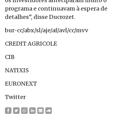
os investidores anteciparam muito o
programa e continuavam à espera de
detalhes”, disse Ducrozet.
bur-cc/abx/sl/aje/af/avl/cc/mvv
CREDIT AGRICOLE
CIB
NATIXIS
EURONEXT
Twitter