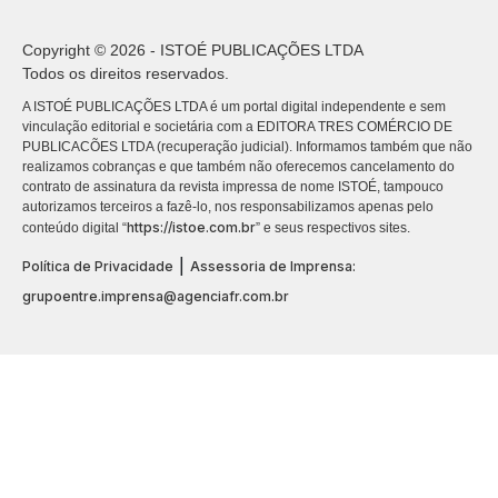
Copyright © 2026 - ISTOÉ PUBLICAÇÕES LTDA
Todos os direitos reservados.
A ISTOÉ PUBLICAÇÕES LTDA é um portal digital independente e sem
vinculação editorial e societária com a EDITORA TRES COMÉRCIO DE
PUBLICACÕES LTDA (recuperação judicial). Informamos também que não
realizamos cobranças e que também não oferecemos cancelamento do
contrato de assinatura da revista impressa de nome ISTOÉ, tampouco
autorizamos terceiros a fazê-lo, nos responsabilizamos apenas pelo
https://istoe.com.br
conteúdo digital “
” e seus respectivos sites.
|
Política de Privacidade
Assessoria de Imprensa:
grupoentre.imprensa@agenciafr.com.br