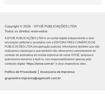
Copyright © 2026 - ISTOÉ PUBLICAÇÕES LTDA
Todos os direitos reservados.
A ISTOÉ PUBLICAÇÕES LTDA é um portal digital independente e sem
vinculação editorial e societária com a EDITORA TRES COMÉRCIO DE
PUBLICACÕES LTDA (recuperação judicial). Informamos também que não
realizamos cobranças e que também não oferecemos cancelamento do
contrato de assinatura da revista impressa de nome ISTOÉ, tampouco
autorizamos terceiros a fazê-lo, nos responsabilizamos apenas pelo
https://istoe.com.br
conteúdo digital “
” e seus respectivos sites.
|
Política de Privacidade
Assessoria de Imprensa:
grupoentre.imprensa@agenciafr.com.br