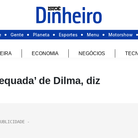
e
Gente
Planeta
Esportes
Menu
Motorshow
EIRA
ECONOMIA
NEGÓCIOS
TECN
equada’ de Dilma, diz