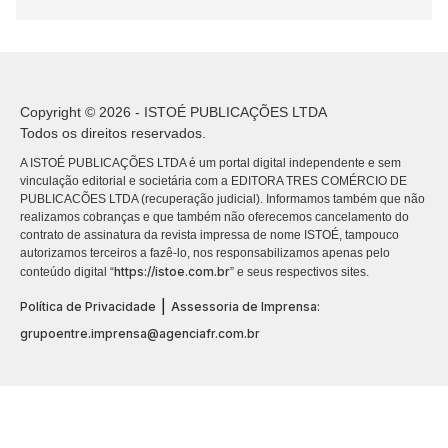
Copyright © 2026 - ISTOÉ PUBLICAÇÕES LTDA
Todos os direitos reservados.
A ISTOÉ PUBLICAÇÕES LTDA é um portal digital independente e sem
vinculação editorial e societária com a EDITORA TRES COMÉRCIO DE
PUBLICACÕES LTDA (recuperação judicial). Informamos também que não
realizamos cobranças e que também não oferecemos cancelamento do
contrato de assinatura da revista impressa de nome ISTOÉ, tampouco
autorizamos terceiros a fazê-lo, nos responsabilizamos apenas pelo
https://istoe.com.br
conteúdo digital “
” e seus respectivos sites.
|
Política de Privacidade
Assessoria de Imprensa:
grupoentre.imprensa@agenciafr.com.br