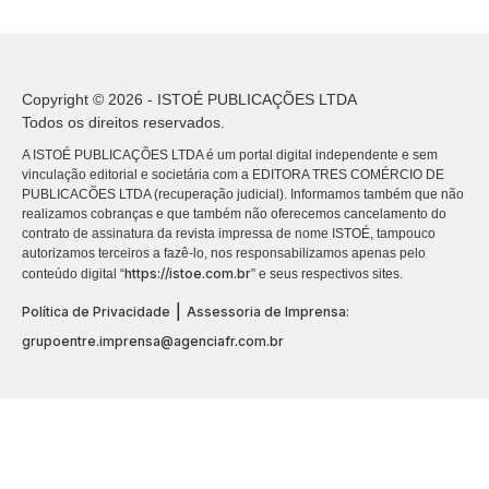
Copyright © 2026 - ISTOÉ PUBLICAÇÕES LTDA
Todos os direitos reservados.
A ISTOÉ PUBLICAÇÕES LTDA é um portal digital independente e sem
vinculação editorial e societária com a EDITORA TRES COMÉRCIO DE
PUBLICACÕES LTDA (recuperação judicial). Informamos também que não
realizamos cobranças e que também não oferecemos cancelamento do
contrato de assinatura da revista impressa de nome ISTOÉ, tampouco
autorizamos terceiros a fazê-lo, nos responsabilizamos apenas pelo
https://istoe.com.br
conteúdo digital “
” e seus respectivos sites.
|
Política de Privacidade
Assessoria de Imprensa:
grupoentre.imprensa@agenciafr.com.br