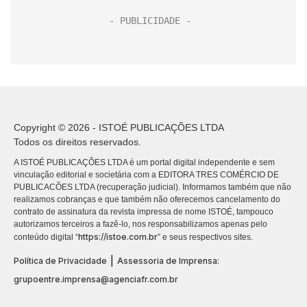
Copyright © 2026 - ISTOÉ PUBLICAÇÕES LTDA
Todos os direitos reservados.
A ISTOÉ PUBLICAÇÕES LTDA é um portal digital independente e sem
vinculação editorial e societária com a EDITORA TRES COMÉRCIO DE
PUBLICACÕES LTDA (recuperação judicial). Informamos também que não
realizamos cobranças e que também não oferecemos cancelamento do
contrato de assinatura da revista impressa de nome ISTOÉ, tampouco
autorizamos terceiros a fazê-lo, nos responsabilizamos apenas pelo
https://istoe.com.br
conteúdo digital “
” e seus respectivos sites.
|
Política de Privacidade
Assessoria de Imprensa:
grupoentre.imprensa@agenciafr.com.br