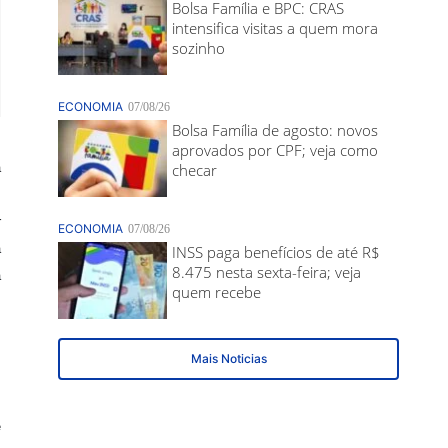
m
a
m
r
a
a
m
m
s
e