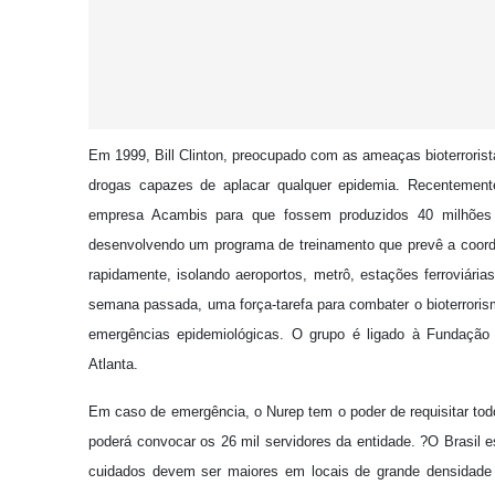
Em 1999, Bill Clinton, preocupado com as ameaças bioterrorist
drogas capazes de aplacar qualquer epidemia. Recentemen
empresa Acambis para que fossem produzidos 40 milhõe
desenvolvendo um programa de treinamento que prevê a coorde
rapidamente, isolando aeroportos, metrô, estações ferroviária
semana passada, uma força-tarefa para combater o bioterroris
emergências epidemiológicas. O grupo é ligado à Fundação 
Atlanta.
Em caso de emergência, o Nurep tem o poder de requisitar to
poderá convocar os 26 mil servidores da entidade. ?O Brasil e
cuidados devem ser maiores em locais de grande densidade 