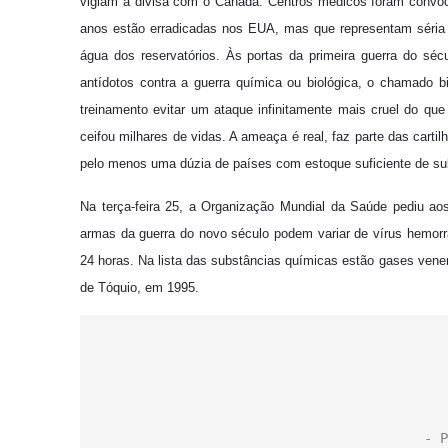
vigiam a divisa com o Canadá. Centros médicos foram convoca
anos estão erradicadas nos EUA, mas que representam séria a
água dos reservatórios. Às portas da primeira guerra do séc
antídotos contra a guerra química ou biológica, o chamado bi
treinamento evitar um ataque infinitamente mais cruel do qu
ceifou milhares de vidas. A ameaça é real, faz parte das cartil
pelo menos uma dúzia de países com estoque suficiente de su
Na terça-feira 25, a Organização Mundial da Saúde pediu ao
armas da guerra do novo século podem variar de vírus hemorr
24 horas. Na lista das substâncias químicas estão gases vene
de Tóquio, em 1995.