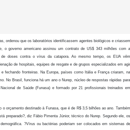
as, ordenou que os laboratórios identificassem agentes biológicos e criasse
te, o governo americano assinou um contrato de US$ 343 milhões com 
s de doses contra o vírus da catapora. Ao mesmo tempo, os EUA vê
nação de hospitais, equipes de resgate e de grupos especializados em agi
s e fechando fronteiras. Na Europa, países como Itália e França criaram, n
mo. No Brasil, funciona há um ano o Nurep, núcleo de respostas rápidas par
Nacional de Saúde (Funasa) e formado por 21 profissionais treinados e
do o orçamento destinado à Funasa, que é de R$ 3,5 bilhões ao ano. També
stá preparado?, diz Fábio Pimenta Júnior, técnico do Nurep. Segundo ele, o
demográfica. ?Vírus ou bactérias poderiam ser colocados em sistemas d