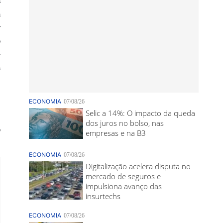
á
a
r
o
e
á
s
m
ô