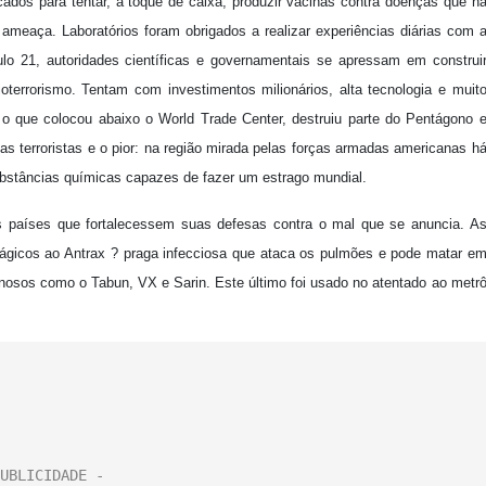
dos para tentar, a toque de caixa, produzir vacinas contra doenças que h
meaça. Laboratórios foram obrigados a realizar experiências diárias com 
ulo 21, autoridades científicas e governamentais se apressam em construi
oterrorismo. Tentam com investimentos milionários, alta tecnologia e muit
e o que colocou abaixo o World Trade Center, destruiu parte do Pentágono 
has terroristas e o pior: na região mirada pelas forças armadas americanas h
bstâncias químicas capazes de fazer um estrago mundial.
s países que fortalecessem suas defesas contra o mal que se anuncia. A
ágicos ao Antrax ? praga infecciosa que ataca os pulmões e pode matar e
nosos como o Tabun, VX e Sarin. Este último foi usado no atentado ao metr