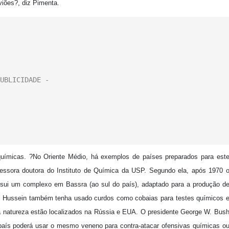
viões?, diz Pimenta.
ímicas. ?No Oriente Médio, há exemplos de países preparados para est
rofessora doutora do Instituto de Química da USP. Segundo ela, após 1970 
ssui um complexo em Bassra (ao sul do país), adaptado para a produção d
 Hussein também tenha usado curdos como cobaias para testes químicos 
ta natureza estão localizados na Rússia e EUA. O presidente George W. Bus
país poderá usar o mesmo veneno para contra-atacar ofensivas químicas o