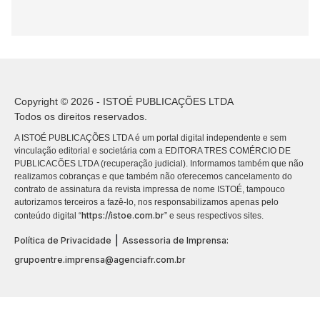
Copyright © 2026 - ISTOÉ PUBLICAÇÕES LTDA
Todos os direitos reservados.
A ISTOÉ PUBLICAÇÕES LTDA é um portal digital independente e sem
vinculação editorial e societária com a EDITORA TRES COMÉRCIO DE
PUBLICACÕES LTDA (recuperação judicial). Informamos também que não
realizamos cobranças e que também não oferecemos cancelamento do
contrato de assinatura da revista impressa de nome ISTOÉ, tampouco
autorizamos terceiros a fazê-lo, nos responsabilizamos apenas pelo
https://istoe.com.br
conteúdo digital “
” e seus respectivos sites.
|
Política de Privacidade
Assessoria de Imprensa:
grupoentre.imprensa@agenciafr.com.br