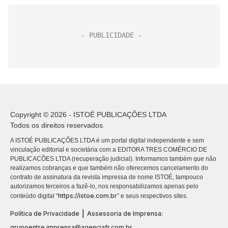
Copyright © 2026 - ISTOÉ PUBLICAÇÕES LTDA
Todos os direitos reservados.
A ISTOÉ PUBLICAÇÕES LTDA é um portal digital independente e sem
vinculação editorial e societária com a EDITORA TRES COMÉRCIO DE
PUBLICACÕES LTDA (recuperação judicial). Informamos também que não
realizamos cobranças e que também não oferecemos cancelamento do
contrato de assinatura da revista impressa de nome ISTOÉ, tampouco
autorizamos terceiros a fazê-lo, nos responsabilizamos apenas pelo
https://istoe.com.br
conteúdo digital “
” e seus respectivos sites.
|
Política de Privacidade
Assessoria de Imprensa:
grupoentre.imprensa@agenciafr.com.br