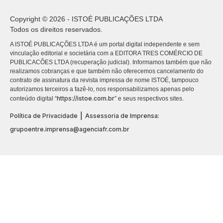
Copyright © 2026 - ISTOÉ PUBLICAÇÕES LTDA
Todos os direitos reservados.
A ISTOÉ PUBLICAÇÕES LTDA é um portal digital independente e sem
vinculação editorial e societária com a EDITORA TRES COMÉRCIO DE
PUBLICACÕES LTDA (recuperação judicial). Informamos também que não
realizamos cobranças e que também não oferecemos cancelamento do
contrato de assinatura da revista impressa de nome ISTOÉ, tampouco
autorizamos terceiros a fazê-lo, nos responsabilizamos apenas pelo
https://istoe.com.br
conteúdo digital “
” e seus respectivos sites.
|
Política de Privacidade
Assessoria de Imprensa:
grupoentre.imprensa@agenciafr.com.br