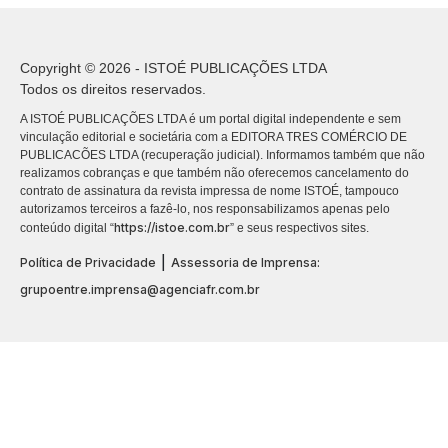
Copyright © 2026 - ISTOÉ PUBLICAÇÕES LTDA
Todos os direitos reservados.
A ISTOÉ PUBLICAÇÕES LTDA é um portal digital independente e sem
vinculação editorial e societária com a EDITORA TRES COMÉRCIO DE
PUBLICACÕES LTDA (recuperação judicial). Informamos também que não
realizamos cobranças e que também não oferecemos cancelamento do
contrato de assinatura da revista impressa de nome ISTOÉ, tampouco
autorizamos terceiros a fazê-lo, nos responsabilizamos apenas pelo
https://istoe.com.br
conteúdo digital “
” e seus respectivos sites.
|
Política de Privacidade
Assessoria de Imprensa:
grupoentre.imprensa@agenciafr.com.br