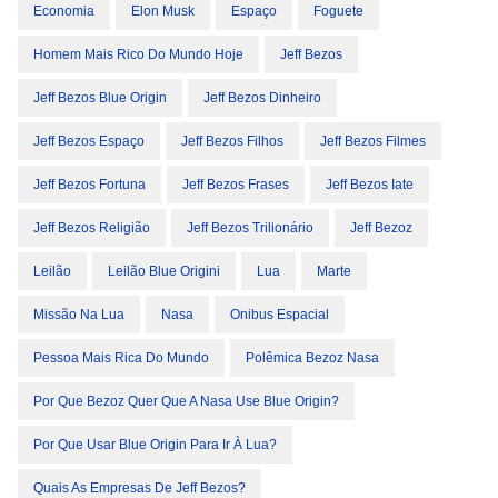
Economia
Elon Musk
Espaço
Foguete
Homem Mais Rico Do Mundo Hoje
Jeff Bezos
Jeff Bezos Blue Origin
Jeff Bezos Dinheiro
Jeff Bezos Espaço
Jeff Bezos Filhos
Jeff Bezos Filmes
Jeff Bezos Fortuna
Jeff Bezos Frases
Jeff Bezos Iate
Jeff Bezos Religião
Jeff Bezos Trilionário
Jeff Bezoz
Leilão
Leilão Blue Origini
Lua
Marte
Missão Na Lua
Nasa
Onibus Espacial
Pessoa Mais Rica Do Mundo
Polêmica Bezoz Nasa
Por Que Bezoz Quer Que A Nasa Use Blue Origin?
Por Que Usar Blue Origin Para Ir À Lua?
Quais As Empresas De Jeff Bezos?