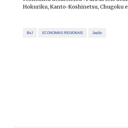
Hokuriku, Kanto-Koshinetsu, Chugoku e S
BoJ
ECONOMIAS REGIONAIS
Japão