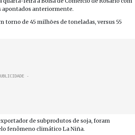
a quarta-feira a Bolsa de Comércio de Rosário com
s apontados anteriormente.
em torno de 45 milhões de toneladas, versus 55
 exportador de subprodutos de soja, foram
elo fenômeno climático La Niña.