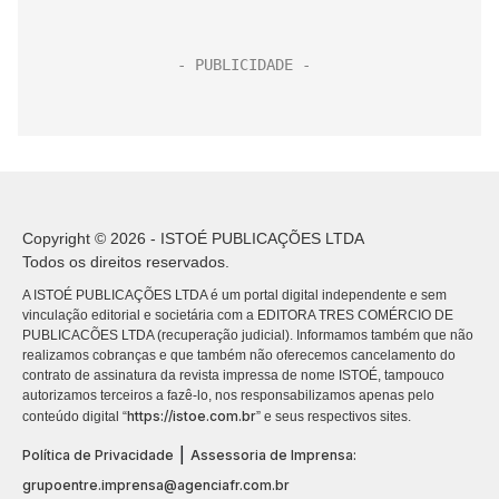
Copyright © 2026 - ISTOÉ PUBLICAÇÕES LTDA
Todos os direitos reservados.
A ISTOÉ PUBLICAÇÕES LTDA é um portal digital independente e sem
vinculação editorial e societária com a EDITORA TRES COMÉRCIO DE
PUBLICACÕES LTDA (recuperação judicial). Informamos também que não
realizamos cobranças e que também não oferecemos cancelamento do
contrato de assinatura da revista impressa de nome ISTOÉ, tampouco
autorizamos terceiros a fazê-lo, nos responsabilizamos apenas pelo
https://istoe.com.br
conteúdo digital “
” e seus respectivos sites.
|
Política de Privacidade
Assessoria de Imprensa:
grupoentre.imprensa@agenciafr.com.br